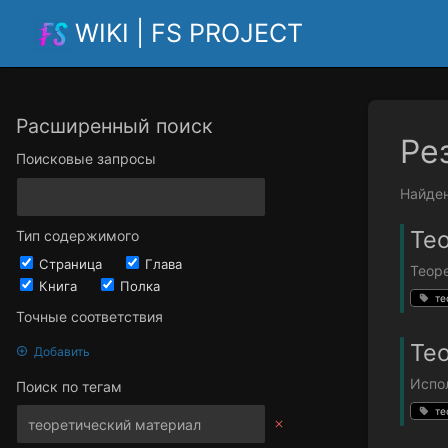
WIKI | FS PROJECT
Расширенный поиск
Ре
Поисковые запросы
Найден
Те
Тип содержимого
Страница
Глава
Теор
Книга
Полка
те
Точные соответствия
Тео
Добавить
Испол
Поиск по тегам
те