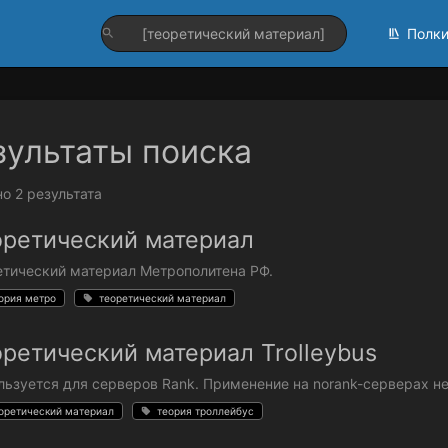
Полк
зультаты поиска
о 2 результата
оретический материал
етический материал Метрополитена РФ.
ория метро
теоретический материал
ретический материал Trolleybus
ьзуется для серверов Rank. Применение на norank-серверах не
оретический материал
теория троллейбус