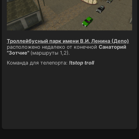
Троллейбусный парк имени В.И. Ленина (Депо)
расположено недалеко от конечной
Санаторий
"Зотчие"
(маршруты 1,2)
.
Команда для телепорта:
!tstop troll
Войти
в
режим