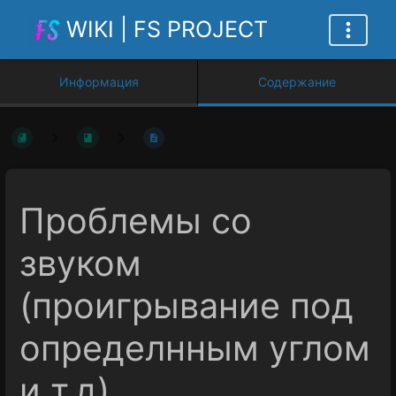
WIKI | FS PROJECT
Информация
Содержание
Проблемы со
звуком
(проигрывание под
определнным углом
и т.д)