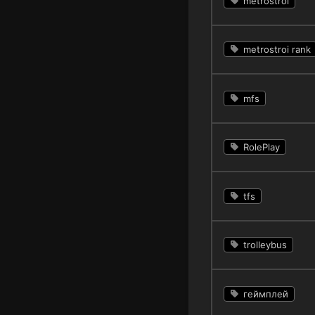
metrostroi
metrostroi rank
mfs
RolePlay
tfs
trolleybus
геймплей