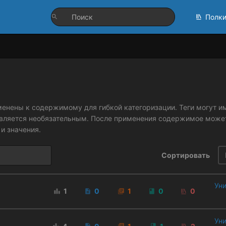
Полк
менены к содержимому для гибкой категоризации. Теги могут им
является необязательным. После применения содержимое может
и значения.
Сортировать
Уни
1
0
1
0
0
Уни