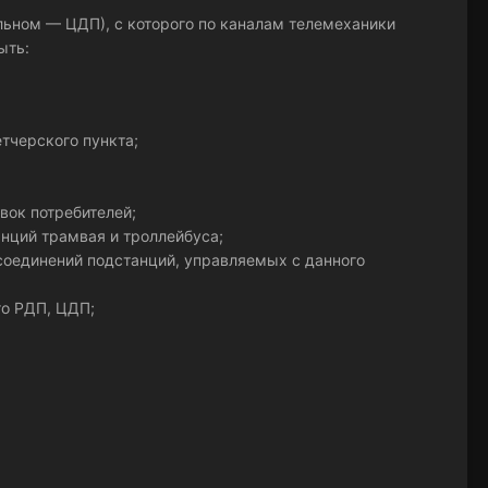
льном — ЦДП), с которого по каналам телемеханики
ыть:
тчерского пункта;
вок потребителей;
нций трамвая и троллейбуса;
оединений подстанций, управляемых с данного
го РДП, ЦДП;