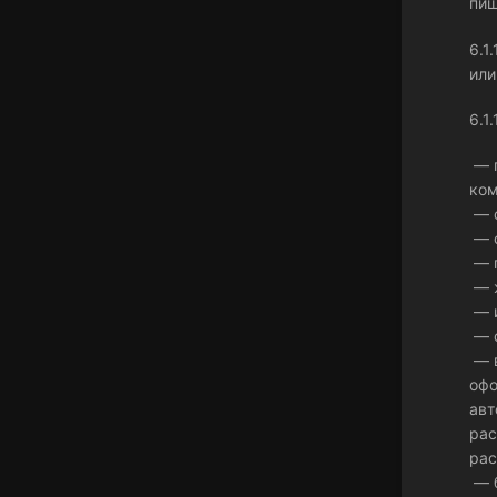
пищ
6.1
или
6.1
— п
ком
— с
— с
— п
— ж
— и
— о
— в
офо
авт
рас
рас
— б