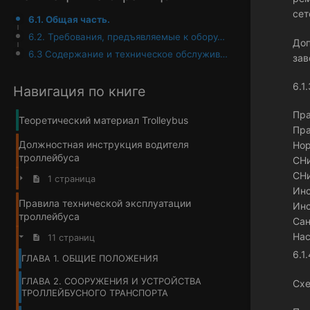
сет
6.1. Общая часть.
6.2. Требования, предъявляемые к оборудованию.
Доп
6.3 Содержание и техническое обслуживание подстанций.
зав
6.1
Навигация по книге
Пра
Теоретический материал Trolleybus
Пра
Должностная инструкция водителя
Нор
троллейбуса
СНи
СНи
1 страница
Инс
Правила технической эксплуатации
Инс
троллейбуса
Сан
Нас
11 страниц
6.1
ГЛАВА 1. ОБЩИЕ ПОЛОЖЕНИЯ
ГЛАВА 2. СООРУЖЕНИЯ И УСТРОЙСТВА
Схе
ТРОЛЛЕЙБУСНОГО ТРАНСПОРТА