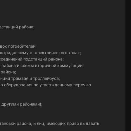
дстанций района;
вок потребителей;
острадавшему от электрического тока»;
оединений подстанций района;
 района и схемы вторичной коммутации;
 района;
нций трамвая и троллейбуса;
рв оборудования по утвержденному перечню
 другими районами);
ановки района, и лиц, имеющих право выдавать