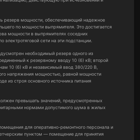
ть резерв мощности, обеспечивающий надежное
льшего по мощности выпрямителя. Это достигается
ерва мощности в выпрямителях соседних
о электротяговой сети на эти подстанции.
редусмотрен необходимый резерв одного из
единенный к резервному вводу 10 (6) кВ; второй
м 10 (6) кВ и независимый ввод 380/220 В,
ного напряжения мощностью, равной мощности
де из строя основного источника питания
е должен превышать значений, предусмотренных
анитарными нормами допустимого шума в жилых
 помещения для оперативно-ремонтного персонала и
петчерским пунктом — помещение для принятия