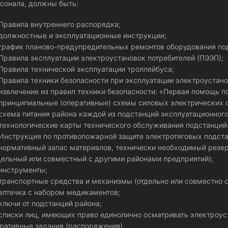
сонала, должны быть:
равила внутреннего распорядка;
олжностные и эксплуатационные инструкции;
рафик планово-предупредительных ремонтов оборудования по
равила эксплуатации электроустановок потребителей (ПЭЭП);
равила технической эксплуатации троллейбуса;
равила техники безопасности при эксплуатации электроустано
звлечение из правил техники безопасности: «Первая помощь п
ринципиальные (оперативные) схемы силовых электрических с
хема питания района каждой из подстанций эксплуатационного
ехнологические карты технического обслуживания подстанций
нструкция по противопожарной защите электротяговых подста
ормативный запас материалов, технически необходимый резе
дельный или совместный с другими районами предприятий);
инструменты;
ранспортные средства и механизмы (отдельно или совместно с
птечка с набором медикаментов;
лючи от подстанций района;
писки лиц, имеющих право единолично осматривать электроуст
ративные задания (распоряжения).