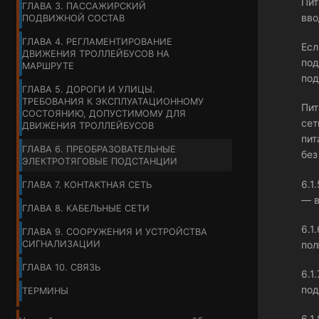
Пит
ГЛАВА 3. ПАССАЖИРСКИЙ
вво
ПОДВИЖНОЙ СОСТАВ
ГЛАВА 4. РЕГЛАМЕНТИРОВАНИЕ
Есл
ДВИЖЕНИЯ ТРОЛЛЕЙБУСОВ НА
под
МАРШРУТЕ
под
ГЛАВА 5. ДОРОГИ И УЛИЦЫ.
ТРЕБОВАНИЯ К ЭКСПЛУАТАЦИОННОМУ
Пит
СОСТОЯНИЮ, ДОПУСТИМОМУ ДЛЯ
сет
ДВИЖЕНИЯ ТРОЛЛЕЙБУСОВ
пит
ГЛАВА 6. ПРЕОБРАЗОВАТЕЛЬНЫЕ
без
ЭЛЕКТРОТЯГОВЫЕ ПОДСТАНЦИИ
6.1
ГЛАВА 7. КОНТАКТНАЯ СЕТЬ
— в
ГЛАВА 8. КАБЕЛЬНЫЕ СЕТИ
6.1
ГЛАВА 9. СООРУЖЕНИЯ И УСТРОЙСТВА
СИГНАЛИЗАЦИИ
пол
ГЛАВА 10. СВЯЗЬ
6.1
под
ТЕРМИНЫ
6.1