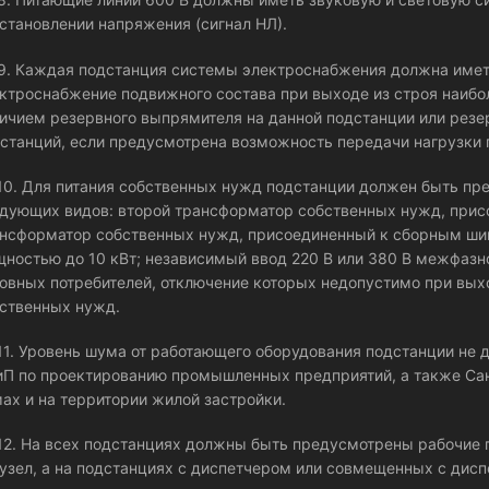
становлении напряжения (сигнал НЛ).
.9. Каждая подстанция системы электроснабжения должна име
ктроснабжение подвижного состава при выходе из строя наибо
ичием резервного выпрямителя на данной подстанции или рез
станций, если предусмотрена возможность передачи нагрузки п
.10. Для питания собственных нужд подстанции должен быть п
дующих видов: второй трансформатор собственных нужд, присо
нсформатор собственных нужд, присоединенный к сборным шина
ностью до 10 кВт; независимый ввод 220 В или 380 В межфаз
овных потребителей, отключение которых недопустимо при выхо
ственных нужд.
.11. Уровень шума от работающего оборудования подстанции н
П по проектированию промышленных предприятий, а также С
ах и на территории жилой застройки.
.12. На всех подстанциях должны быть предусмотрены рабочие
узел, а на подстанциях с диспетчером или совмещенных с дис