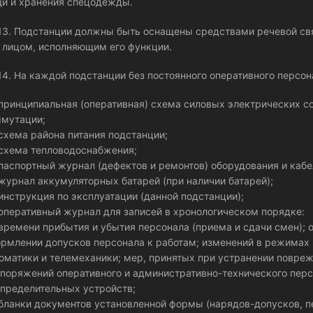
и и хранения спецодежды.
.13. Подстанции должны быть оснащены средствами речевой св
 лицом, исполняющим его функции.
.14. На каждой подстанции без постоянного оперативного персо
ринципиальная (оперативная) схема силовых электрических с
мутации;
хема района питания подстанции;
хема тепловодоснабжения;
аспортный журнал (дефектов и ремонтов) оборудования и кабел
урнал аккумуляторных батарей (при наличии батарей);
нструкция по эксплуатации (данной подстанции);
перативный журнал для записей в хронологическом порядке:
ремени прибытия и убытия персонала (приема и сдачи смен); 
рмлении допусков персонала к работам; изменений в режимах 
оматики и телемеханики; мер, принятых при устранении повреж
поряжений оперативного и административно-технического перс
пределительных устройств;
ланки документов установленной формы (нарядов-допусков, п