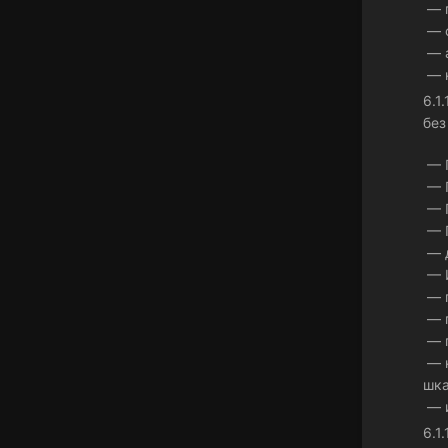
— п
— с
— а
— к
6.1
без
— П
— П
— П
— П
— д
— И
— г
— г
— г
— к
шка
— и
6.1