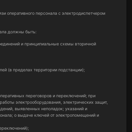
язи оперативного персонала с электродиспетчером
нала должны быть:
оединений и принципиальные схемы вторичной
ей (в пределах территории подстанции);
оперативных переговоров и переключений; при
работы электрооборудования, электрических защит,
дений, выявленных неполадок; указаний и
онала; о выдаче ключей от электропомещений и
ереключений);