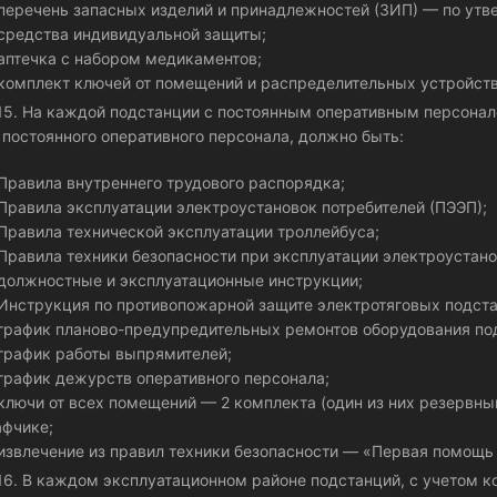
еречень запасных изделий и принадлежностей (ЗИП) — по ут
редства индивидуальной защиты;
птечка с набором медикаментов;
омплект ключей от помещений и распределительных устройств
.15. На каждой подстанции с постоянным оперативным персонал
 постоянного оперативного персонала, должно быть:
равила внутреннего трудового распорядка;
равила эксплуатации электроустановок потребителей (ПЭЭП);
равила технической эксплуатации троллейбуса;
равила техники безопасности при эксплуатации электроустано
олжностные и эксплуатационные инструкции;
нструкция по противопожарной защите электротяговых подста
рафик планово-предупредительных ремонтов оборудования по
рафик работы выпрямителей;
рафик дежурств оперативного персонала;
лючи от всех помещений — 2 комплекта (один из них резервн
фчике;
звлечение из правил техники безопасности — «Первая помощь 
.16. В каждом эксплуатационном районе подстанций, с учетом 