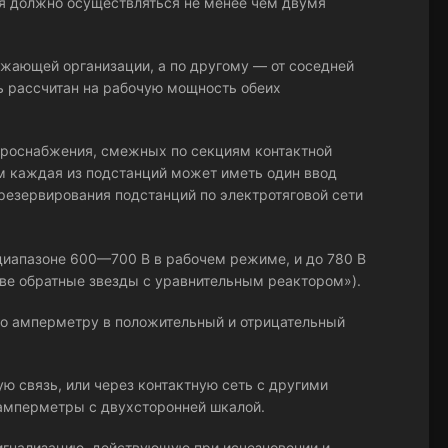
я должно осуществляться не менее чем двумя
бжающей организации, а по другому — от соседней
ь рассчитан на рабочую мощность обеих
троснабжения, смежных по секциям контактной
ом каждая из подстанций может иметь один ввод
резервирования подстанций по электротяговой сети
 диапазоне 600—700 В в рабочем режиме, и до 780 В
ве обратные звезды с уравнительным реактором»).
 по амперметру в положительный и отрицательный
ую связь, или через контактную сеть с другими
амперметры с двухсторонней шкалой.
сигнализацию, действующую при исчезновении и