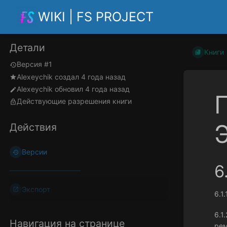
WIKI | FS PROJECT
Детали
Книги
Версия #1
Alexeychik
создал
4 года назад
Alexeychik
обновил
4 года назад
Действующие разрешения книги
Действия
Версии
6
Экспорт
6.1
6.1
Навигация на странице
рем