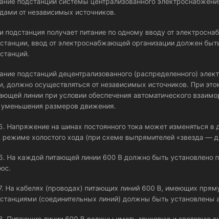
ание подстанций системы централизованного электроснабжени
дами от независимых источников.
и подстанция получает питание по одному вводу от электросна
станции, ввод от электроснабжающей организации должен быт
станций.
ание подстанций децентрализованного (распределенного) элек
и, должно осуществляться от независимых источников. При эт
ающей линии при условии обеспечения автоматического взаимо
 уменьшения размеров движения.
.5. Напряжение на шинах постоянного тока может изменяться в
 режиме холостого хода (при схеме выпрямителей «звезда — д
.6. На каждой питающей линии 600 В должно быть установлено
юс.
.7. На кабелях (проводах) питающих линий 600 В, имеющих прям
станциями (соединительных линий) должны быть установлены 
.8. Питающие линии 600 В должны иметь звуковую и световую 