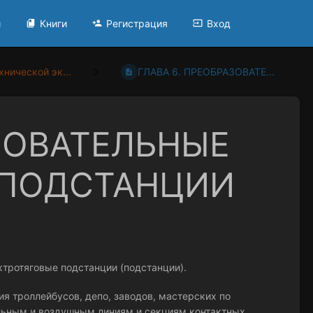
и
Книги
Регистрация
Вход
хнической эк...
ГЛАВА 6. ПРЕОБРАЗОВАТЕ...
АЗОВАТЕЛЬНЫЕ
 ПОДСТАНЦИИ
ктротяговые подстанции (подстанции).
ия троллейбусов, депо, заводов, мастерских по
льным и воздушным линиям и секциям контактных