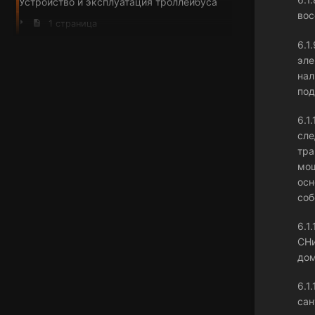
Устройство и эксплуатация троллейбуса
вос
1 страница
6.1
эле
нал
под
6.1
сле
тра
мощ
осн
соб
6.1
СНи
дом
6.1
сан