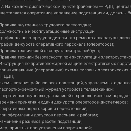
.17. На каждом диспетчерском пункте (районном — РДП, центра
ществляется оперативное управление подстанциями, должны б
равила внутреннего трудового распорядка;
олжностные и эксплуатационные инструкции;
рафик планово-предупредительного ремонта аппаратуры диспе
рафик дежурств оперативного персонала (операторов);
равила технической эксплуатации троллейбуса;
равила техники безопасности при эксплуатации электроустано
нструкция по противопожарной защите электротяговых подста
ринципиальные (оперативные) схемы силовых электрических с
, ЦДП;
хемы питания районов всех подстанций, управляемых с данно
аспортно-ремонтный журнал устройств телемеханики;
перативные журналы для записей в хронологическом порядке:
ремени принятия и сдачи дежурств операторов-диспетчеров;
перативных переговоров и переключений;
ри оформлении допусков персонала к работам;
зменении режимов работы подстанций;
ер, принятых при устранении повреждений;