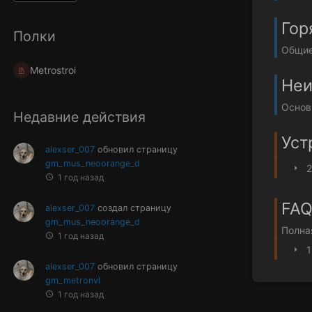
Гор
Полки
Общие 
Metrostroi
Неи
Основ
Недавние действия
Уст
alexser_007
обновил страницу
gm_mus_neoorange_d
2
1 год назад
FAQ
alexser_007
создал страницу
gm_mus_neoorange_d
Полна
1 год назад
1
alexser_007
обновил страницу
gm_metronvl
1 год назад