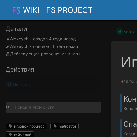
WIKI | FS PROJECT
Детали
Книги
Alexeychik
создал
4 года назад
Alexeychik
обновил
4 года назад
Действующие разрешения книги
И
Действия
Всё об 
Экспорт
Кон
Консо
Спа
игровой процесс
metrostroi
Когда 
геймплей