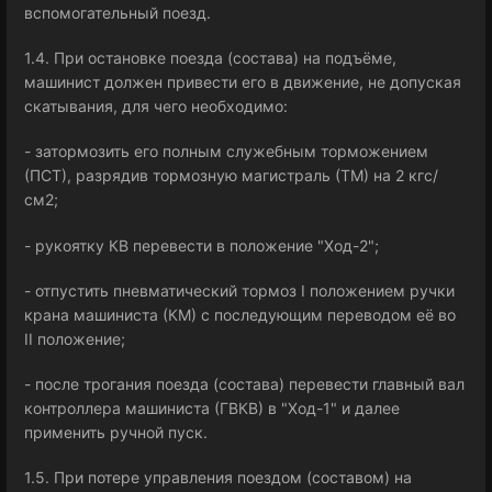
вспомогательный поезд.
1.4. При остановке поезда (состава) на подъёме,
машинист должен привести его в движение, не допуская
скатывания, для чего необходимо:
- затормозить его полным служебным торможением
(ПСТ), разрядив тормозную магистраль (ТМ) на 2 кгс/
см2;
- рукоятку КВ перевести в положение "Ход-2";
- отпустить пневматический тормоз І положением ручки
крана машиниста (КМ) с последующим переводом её во
ІІ положение;
- после трогания поезда (состава) перевести главный вал
контроллера машиниста (ГВКВ) в "Ход-1" и далее
применить ручной пуск.
1.5. При потере управления поездом (составом) на