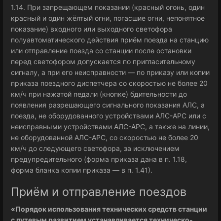
1.14. При запрещающем показании (красный огонь, один
красный и один жёлтый огни, погасшие огни, непонятное
показание) входного или выходного светофора
полуавтоматического действия приём поезда на станцию
или отправление поезда со станции после остановки
перед светофором допускается по пригласительному
сигналу, а при его неисправности — по приказу или копии
приказа поездного диспетчера со скоростью не более 20
км/ч при нажатой педали (кнопке) бдительности до
появления разрешающего сигнального показания АЛС, а
поезда, не оборудованного устройствами АЛС-АРС или с
неисправными устройствами АЛС-АРС, а также на линии,
не оборудованной АЛС-АРС, со скоростью не более 20
км/ч до следующего светофора, за исключением
предупредительного (форма приказа дана в п. 1.18,
форма бланка копии приказа — в п. 1.41).
Приём и отправление поездов
«Порядок использования технических средств станции
с путевым развитием устанавливается техническо-