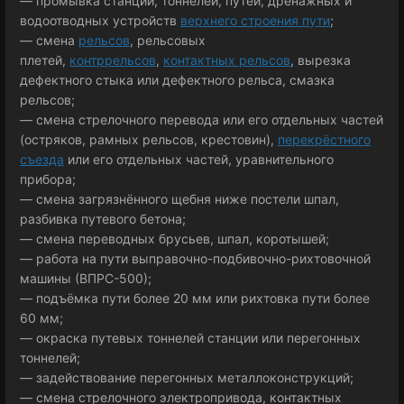
— промывка станций, тоннелей, путей, дренажных и
водоотводных устройств
верхнего строения пути
;
— смена
рельсов
, рельсовых
плетей,
контррельсов
,
контактных рельсов
, вырезка
дефектного стыка или дефектного рельса, смазка
рельсов;
— смена стрелочного перевода или его отдельных частей
(остряков, рамных рельсов, крестовин),
перекрёстного
съезда
или его отдельных частей, уравнительного
прибора;
— смена загрязнённого щебня ниже постели шпал,
разбивка путевого бетона;
— смена переводных брусьев, шпал, коротышей;
— работа на пути выправочно-подбивочно-рихтовочной
машины (ВПРС-500);
— подъёмка пути более 20 мм или рихтовка пути более
60 мм;
— окраска путевых тоннелей станции или перегонных
тоннелей;
— задействование перегонных металлоконструкций;
— смена стрелочного электропривода, контактных