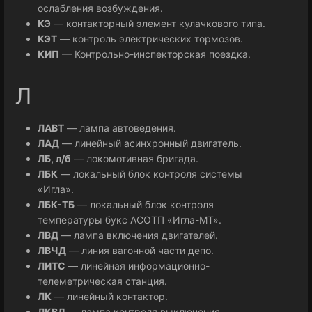
ослабления возбуждения.
КЭ
— контакторный элемент кулачкового типа.
КЭТ
— контроль электрических тормозов.
КИП
— Контрольно-инспекторская поездка.
Л
ЛАВТ
— лампа автоведения.
ЛАД
— линейный асинхронный двигатель.
ЛБ, л/б
— локомотивная бригада.
ЛБК
— локальный блок контроля системы
«Игла».
ЛБК-ТБ
— локальный блок контроля
температуры букс АСОТП «Игла-МТ».
ЛВД
— лампа включения двигателей.
ЛВЧД
— линия вагонной части депо.
ЛИТС
— линейная информационно-
телеметрическая станция.
ЛК
— линейный контактор.
ЛКВД
— лампа контроля выключения