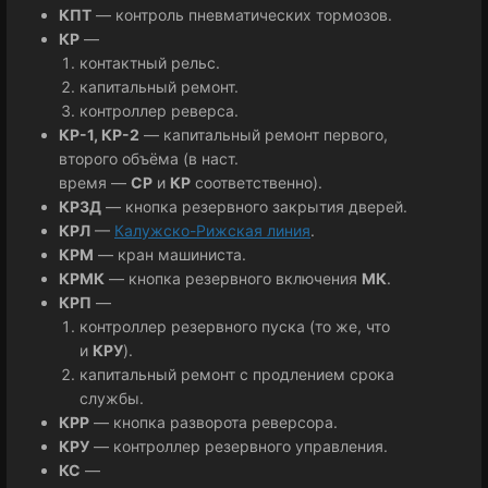
КПТ
— контроль пневматических тормозов.
КР
—
контактный рельс.
капитальный ремонт.
контроллер реверса.
КР-1, КР-2
— капитальный ремонт первого,
второго объёма (в наст.
время —
СР
и
КР
соответственно).
КРЗД
— кнопка резервного закрытия дверей.
КРЛ
—
Калужско-Рижская линия
.
КРМ
— кран машиниста.
КРМК
— кнопка резервного включения
МК
.
КРП
—
контроллер резервного пуска (то же, что
и
КРУ
).
капитальный ремонт с продлением срока
службы.
КРР
— кнопка разворота реверсора.
КРУ
— контроллер резервного управления.
КС
—