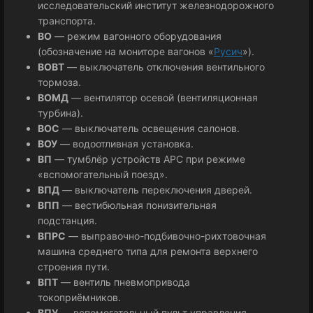
исследовательский институт железнодорожного
транспорта.
ВО
— режим вагонного оборудования
(обозначение на мониторе вагонов «
Русич
»).
ВОВТ
— выключатель отключения вентильного
тормоза.
ВОМД
— вентилятор осевой (вентиляционная
турбина).
ВОС
— выключатель освещения салонов.
ВОУ
— водоотливная установка.
ВП
— тумблёр устройств АРС при режиме
«вспомогательный поезд».
ВПД
— выключатель переключения дверей.
ВПП
— вестибюльная понизительная
подстанция.
ВПРС
— выправочно-подбивочно-рихтовочная
машина среднего типа для ремонта верхнего
строения пути.
ВПТ
— вентиль пневмопривода
токоприёмников.
ВПУ
— вспомогательный пульт управления.