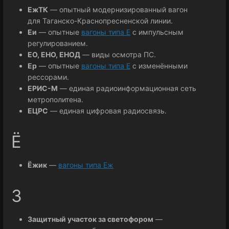
ЕжТК
— опытный модернизированный вагон
для Таганско-Краснопресненской линии.
Еи
— опытные
вагоны типа Е
с импульсным
регулированием.
ЕО, ЕНО, ЕНОД
— виды осмотра ПС.
Ер
— опытные
вагоны типа Е
с изменёнными
рессорами.
ЕРИС-М
— единая радиоинформационная сеть
метрополитена.
ЕЦРС
— единая цифровая радиосвязь.
Ё
Ёжик
—
вагоны типа Еж
З
Защитный участок за светофором
—