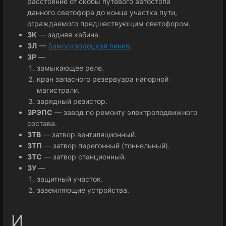
расстояние от скобы путевого автостопа
данного светофора до конца участка пути,
ограждаемого предшествующим светофором.
ЗК
— задняя кабина.
ЗЛ
—
Замоскворецкая линия
.
ЗР
—
замыкающее реле.
кран запасного резервуара напорной
магистрали.
зарядный резистор.
ЗРЭПС
— завод по ремонту электроподвижного
состава.
ЗТВ
— затвор вентиляционный.
ЗТП
— затвор перегонный (тоннельный).
ЗТС
— затвор станционный.
ЗУ
—
защитный участок.
заземляющие устройства.
И