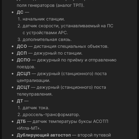
поля генераторов (аналог ТРП).
ДС
—
начальник станции.
датчик скорости, устанавливаемый на ПС
с устройствами АРС.
дополнительная связь.
ДСО
— дистанция специальных объектов.
ДСП
— дежурный по станции.
ДСПО
— дежурный по приёму и отправлению
поездов.
ДСЦП
— дежурный (станционного) поста
централизации.
ДСЦТ
— дежурный (станционного) поста
телеуправления.
ДТ
—
датчик тока.
дроссель-трансформатор.
ДТБ
— датчик температуры буксы АСОТП
«Игла-МТ».
Дублирующий автостоп
— второй путевой