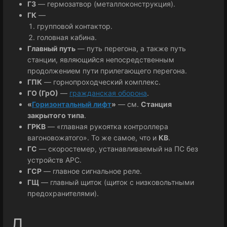
ГЗ
— гермозатвор (металлоконструкция).
ГК
—
групповой контактор.
головная кабина.
Главный путь
— путь перегона, а также путь
станции, являющийся непосредственным
продолжением пути прилегающего перегона.
ГПК
— горнопроходческий комплекс.
ГО (ГрО)
—
гражданская оборона
.
«
Горизонтальный лифт
»
— см.
Станция
закрытого типа
.
ГРКВ
— «главная рукоятка контроллера
вагоновожатого». То же самое, что и
КВ
.
ГС
— скоростемер, устанавливаемый на ПС без
устройств АРС.
ГСР
— главное сигнальное реле.
ГЩ
— главный щиток (щиток с низковольтными
предохранителями).
Д