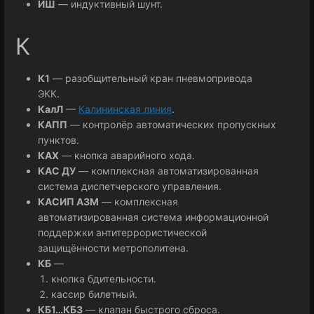
ИШ
— индуктивный шунт.
К
К1
— разобщительный кран пневмопривода
ЭКК.
КалЛ
—
Калининская линия
.
КАПП
— контролёр автоматических пропускных
пунктов.
КАХ
— кнопка аварийного хода.
КАС ДУ
— комплексная автоматизированная
система диспетчерского управления.
КАСИП АЗМ
— комплексная
автоматизированная система информационной
поддержки антитеррористической
защищённости метрополитена.
КБ
—
кнопка бдительности.
кассир билетный.
КБ1…КБ3
— клапан быстрого сброса.