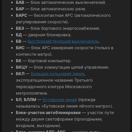
БАВ
— блок автоматических выключателей.
БАР
— блок автоматических реле.
БАРС
— бесконтактная АРС (автоматического
регулирования скорости).
ББЭ
— блок бортового энергоснабжения.
БД
— дверная блокировка.
БВ
—
быстродействующий выключатель
.
БИС
— блок АРС измерения скорости (только в
контексте метро).
БК
— бортовой компьютер.
БКЦУ
— блок коммутации цепей управления.
БКЛ
—
Большая кольцевая линия
,
эксплуатационное название Третьего
пересадочного контура Московского
метрополитена.
БЛ
,
БЛЛМ
—
Бутовская линия
(прежде
называлась «Бутовская линия лёгкого метро»).
Блок-участок автоблокировки
— участок пути
между двумя светофорами (проходными,
входным, выходным).
Блок-участок АЛС-АРС
— участок пути,