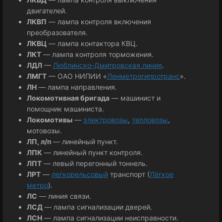
двигателей.
ЛКВП
— лампа контроля включения
преобразователя.
ЛКВЦ
— лампа контактора КВЦ.
ЛКТ
— лампа контроля торможения.
ЛДЛ
—
Люблинско-Дмитровская линия
.
ЛМГТ
— ОАО НИПИИ «
Ленметрогипротранс
».
ЛН
— лампа направления.
Локомотивная бригада
— машинист и
помощник машиниста.
Локомотивы
—
электровозы
,
тепловозы
,
мотовозы.
ЛП, л/п
— линейный пункт.
ЛПК
— линейный пункт контроля.
ЛПТ
— левый перегонный тоннель.
ЛРТ
—
легкорельсовый
транспорт (
Лёгкое
метро
).
ЛС
— линия связи.
ЛСД
— лампа сигнализации дверей.
ЛСН
— лампа сигнализации неисправности.