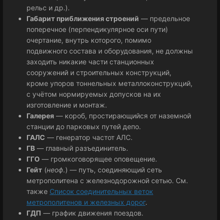
рельс и др.).
Габарит приближения строений
— предельное
поперечное (перпендикулярное оси пути)
очертание, внутрь которого, помимо
подвижного состава и оборудования, не должны
заходить никакие части станционных
сооружений и строительных конструкций,
кроме упоров тоннельных металлоконструкций,
с учётом нормируемых допусков на их
изготовление и монтаж.
Галерея
— короб, простирающийся от наземной
станции до парковых путей депо.
ГАЛС
— генератор частот АЛС.
ГВ
— главный разъединитель.
ГГО
— громкоговорящее оповещение.
Гейт
(
неоф.
) — путь, соединяющий сеть
метрополитена с железнодорожной сетью. См.
также
Список соединительных веток
метрополитенов и железных дорог
.
ГДП
— график движения поездов.