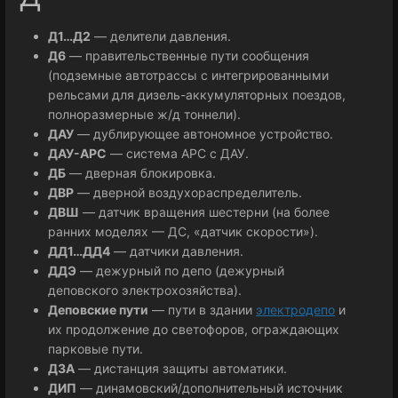
Д1…Д2
— делители давления.
Д6
— правительственные пути сообщения
(подземные автотрассы с интегрированными
рельсами для дизель-аккумуляторных поездов,
полноразмерные ж/д тоннели).
ДАУ
— дублирующее автономное устройство.
ДАУ-АРС
— система АРС с ДАУ.
ДБ
— дверная блокировка.
ДВР
— дверной воздухораспределитель.
ДВШ
— датчик вращения шестерни (на более
ранних моделях — ДС, «датчик скорости»).
ДД1…ДД4
— датчики давления.
ДДЭ
— дежурный по депо (дежурный
деповского электрохозяйства).
Деповские пути
— пути в здании
электродепо
и
их продолжение до светофоров, ограждающих
парковые пути.
ДЗА
— дистанция защиты автоматики.
ДИП
— динамовский/дополнительный источник