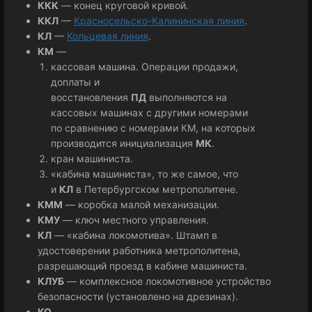
ККК
— конец круговой кривой.
ККЛ
—
Красносельско-Калининская линия
.
КЛ
—
Кольцевая линия
.
КМ
—
кассовая машина. Операции продажи,
доплаты и
восстановления
ПД
выполняются на
кассовых машинах с другими номерами
по сравнению с номерами КМ, на которых
производится инициализация
МК
.
кран машиниста.
«кабина машиниста», то же самое, что
и
КЛ
в Петербургском метрополитене.
КММ
— коробка малой механизации.
КМУ
— ключ местного управления.
КЛ
— «кабина локомотива». Штамп в
удостоверении работника метрополитена,
разрешающий проезд в кабине машиниста.
КЛУБ
— комплексное локомотивное устройство
безопасности (установлено на дрезинах).
КО
—