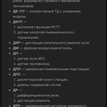
работ, формирует справки о перевозках
пассажиров.
ДК-117
— коллекторный ТД с указанием
модели.
ДКПТ
—
выполняет функции РКТТ.
датчик контроля пневматического
торможения.
ДКР
— дистанция капитального ремонта пути.
ДМ
— дверная воздухомагистраль.
ДП
—
датчик пути АРС.
датчик противоюза.
ДПП
— деповская понизительная подстанция.
ДПС
—
диспетчерский пункт станции.
дизель-подвижной состав.
ДР
—
дифференциальное реле.
дистанция ремонта.
ДРП
— динамический регулятор магнитного