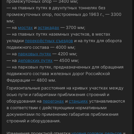
промежуточных опор — 3400 мм;
— на главных путях в двухпутных тоннелях без
промежуточных опор, построенных до 1963 г., — 3300
мм;
— на
мостах
и
эстакадах
— 3700 мм;
— на главных путях наземных участков, в местах
укладки
перекрёстных съездов
и на путях для оборота
подвижного состава — 4000 мм;
— на
парковых путях
— 4200 мм;
— на
деповских путях
— 4500 мм;
— на парковых путях, предназначенных для обращения
подвижного состава железных дорог Российской
Федерации — 4800 мм.
Горизонтальные расстояния на кривых участках между
осью пути и габаритами приближения строений и
оборудования на
перегонах
и
станциях
устанавливаются
в соответствии с действующими нормативными
документами по применению габаритов приближения
строений и оборудования.
Изменения проектной отметки
уровня головок рельсов
и