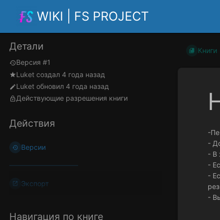
WIKI | FS PROJECT
Детали
Книги
Версия #1
Luket
создал
4 года назад
Luket
обновил
4 года назад
Действующие разрешения книги
Действия
-П
- Д
Версии
- В
- Е
- Е
Экспорт
рез
- В
Навигация по книге
Войти