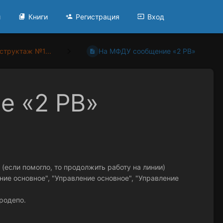
и
Книги
Регистрация
Вход
структаж №1...
На МФДУ сообщение «2 РВ»
е «2 РВ»
 (если помогло, то продолжить работу на линии)
ание основное", "Управление основное", "Управление
родепо.