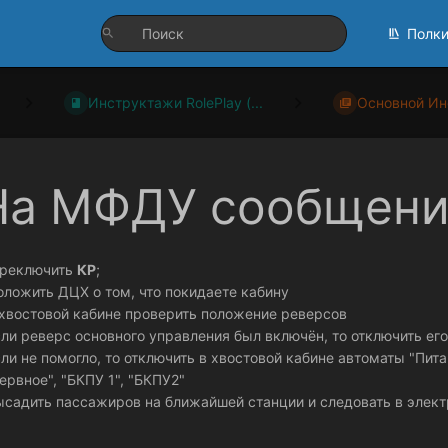
Полк
Инструктажи RolePlay (...
Основной Ин
На МФДУ сообщени
ереключить
КР
;
оложить ДЦХ о том, что покидаете кабину
 хвостовой кабине проверить положение реверсов
сли реверс основного управления был включён, то отключить его
сли не помогло, то отключить в хвостовой кабине автоматы "Пит
ервное", "БКПУ 1", "БКПУ2"
ысадить пассажиров на ближайшей станции и следовать в элект