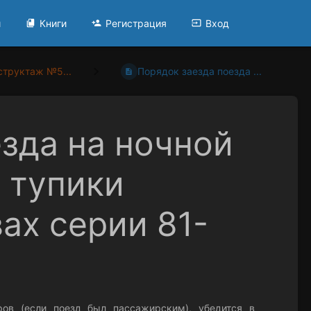
и
Книги
Регистрация
Вход
структаж №5...
Порядок заезда поезда ...
зда на ночной
 тупики
вах серии 81-
ров (если поезд был пассажирским), убедится в