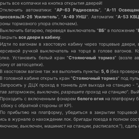
рыть все колпачки на кнопка открытия дверей!
Отключить автоматики: "
АР-63 Радиосвязь
", "
А-11 Освещен
диосвязь/А-26 Усилитель
", "
А-49 УНШ
". Автоматик "
А-53 КВ
роны тормозного упора отключаем).
 Выключить батарею, переведя выключатель "
ВБ
" в положение "
 Закрыть
все двери в кабину
.
 Идти по вагонам в хвостовую кабину через торцевые двери,
ерсивной ручкой выключатель на торце в голове вагонов. К
олке. Установить белый кран "
Стояночный тормоз
" (возле а
рону от автосцепки).
 В хвостовом вагоне так же выполнить пункты:
5, 6
(без проверк
 В головной кабине открыть кран "
Стояночный тормоз
" под пул
 Запросить у ДЦХ проход в тоннель для выхода на станцию - "
тав заторможен, выключен, разрешите проход на станцию
". Вы
 Проходить с включенным фонарем
белого огня
на платформу б
 сбоку с обратной стороны от КР).
 По прибытию на платформу, убедиться в закрытии торцевой
ись в журнале о нахождении лок. бригады поезда в полном соста
яночном, выключен, машинист на станции, расписался
."), сдать