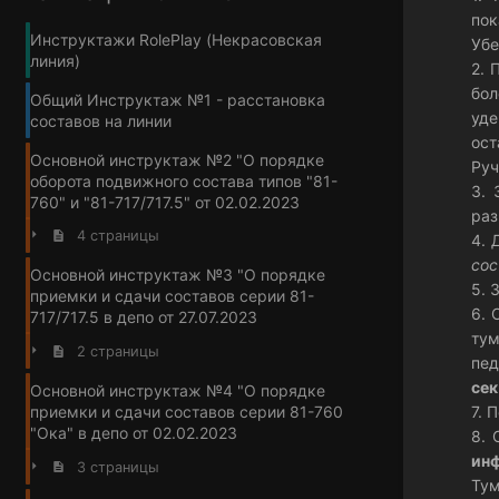
по
Инструктажи RolePlay (Некрасовская
Убе
линия)
2. 
бол
Общий Инструктаж №1 - расстановка
уде
составов на линии
ост
Основной инструктаж №2 "О порядке
Руч
оборота подвижного состава типов "81-
3. 
760" и "81-717/717.5" от 02.02.2023
раз
4 страницы
4. 
сос
Основной инструктаж №3 "О порядке
5. 
приемки и сдачи составов серии 81-
6. 
717/717.5 в депо от 27.07.2023
тум
2 страницы
пед
сек
Основной инструктаж №4 "О порядке
7. 
приемки и сдачи составов серии 81-760
"Ока" в депо от 02.02.2023
8. 
ин
3 страницы
Тум