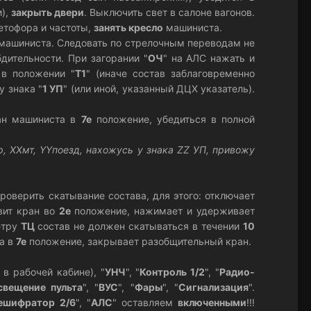
и),
закрыть двери
. Выключить свет в салоне вагонов.
етофора и частоты,
занять кресло
машиниста.
машиниста. Следовать по стрелочным переводам не
дительности. При загорании "
ОЧ
" на АЛС нажать и
 в положении "
Т1
" (иначе состав заблаговременно
у знака "
1 УП
" (или иной, указанный ДЦХ указатель).
ран машиниста в
7е
положение, убедиться в полной
, ХХмт, YYпоезд, нахожусь у знака ZZ УП, привожу
роверить скатывание состава, для этого: отключает
вит кран во
2е
положение, нажимает и удерживает
етру
ТЦ
состав не должен скатываться в течении
10
та в
7е
положение, закрывает разобщительный кран.
 в рабочей кабине), "
УНЧ
", "
Контроль 1/2
", "
Радио-
свещение пульта
", "
ВУС
", "
Фары
", "
Сигнализация
".
ешифратор 2/6
", "
АЛС
" оставляем
включенными
!!!