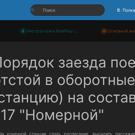
Полк
Инструктажи RolePlay (...
Основной ин
Порядок заезда пое
отстой в оборотные
(станцию) на соста
717 "Номерной"
На конечной станции сдать расписание, высадить пассажи