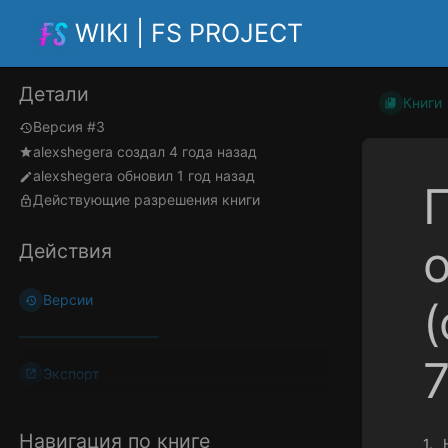
WIKI | FS PROJECT
Детали
Книги
Версия #3
alexshegera
создал
4 года назад
alexshegera
обновил
1 год назад
Действующие разрешения книги
Действия
Версии
Экспорт
Навигация по книге
1. 