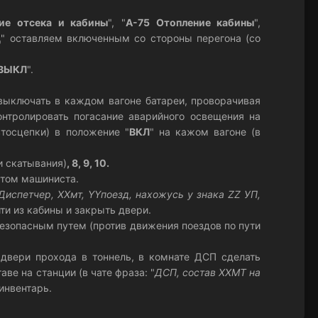
ие отсека и кабины
", "
А-75 Отопление кабины
",
Ц
" оставляем включенным со стороны перегона (со
ВЫКЛ
".
 выключать в каждом вагоне батареи, проворачивая
онтролировать погасание аварийного освещения на
втосцепки) в положение "
ВКЛ
" на кажом вагоне (в
и скатывания)
, 8, 9, 10.
ьтом машиниста.
Диспетчер, ХХмт, YYпоезд, нахожусь у знака ZZ УП,
йти из кабины и закрыть двери.
езопасным путем (против движения поездов по пути
 двери прохода в тоннель, в комнате ДСП сделать
ве на станции (в чате фраза: "
ДСП, состав ХХМТ на
 инвентарь.