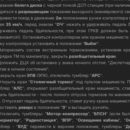
казании
белого диска
с черной точкой ДСП станции (при наличи
диться в
разрешающем
показании выходного (маневрового) св
Привести поезд в движение
2м
положением ручки контроллера 
ее
35 км/ч
, перед знаком "
ОЧ
" нажать и удерживать педаль б
рживать педаль бдительности, при этом ГРКВ должен быть
ановится!). Остановиться контроллером или краном машиниста 
ку контроллера установить в положение "
Выбег
".
Затормозить состав экстренным торможением, установив к
рядке ТМ по манометру, закрыть
разобщительный кран
.
Доложить ДЦХ об остановке у знака ночного отстоя: "
Диспетчер
тав в ночное состояние
".
Закрыть кран
ЭПВ
(ЭПК), отключить тумблер "
АРС
".
Открыть кран "
Стояночный тормоз
" под пультом машиниста. П
блер "
АЛС
", открывает разобщительный кран машиниста, ста
аль бдительности - после полного отпуска тормозов по маном
. Отпускает педаль бдительности, ставит ручку крана машинис
Поставить
реверс
в положение "
0
" и вытащить рукоять.
Отключить тумблеры: "
Мотор-компрессор
", "
БПСН
" (если был
форматор
", "
Радиостанция
", "
ВПР
", "
Освещение кабины
", "
О
блер - "
ВУД
" перевести в верхнее положение, тумблеры "
Д