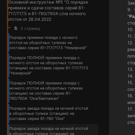
Основной инструктаж №5 "О порядке
Зак
приемки и сдачи составов серий 81-
9. 
717/717.5 и 81-760/760А с/на ночного
"
Ра
отстоя от 28.04.2022
сто
5 страниц
10.
11.
Порядок приемки поезда с ночного
12.
отстоя на оборотных тупиках на
составах серии 81-717/717.5 "Номерной"
рев
пот
Порядок ПОЛНОЙ приемки поезда с
сто
ночного отстоя на оборотных тупиках
(станции) на составах серии 81-717/717.5
13.
"Номерной"
14.
15.
Порядок ПОЛНОЙ приемки поезда с
ночного отстоя на оборотных тупиках
сос
(станции) на составах серии 81-
16.
760/760А "Ока/Баклажан"
или
Порядок заезда поезда на ночной отстой
17.
в оборотные тупики (станцию) на
зап
составах серии 81-760 "Ока"
сто
Порядок заезда поезда на ночной отстой
в оборотные тупики (станцию) на
Войти