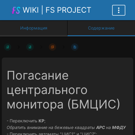
WIKI | FS PROJECT
Информация
Содержание
Погасание
центрального
монитора (БМЦИС)
- Переключить
КР
;
Обратить внимание на бежевые квадраты
АРС
на
МФДУ
- Переключить автоматы "
ЦИС1
" и "
ЦИС2
";