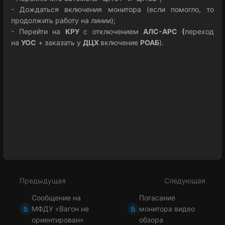
- Дождаться включения монитора (если помогло, то
продолжить работу на линии);
- Перейти на
КРУ
с отключением
АЛС-АРС (
переход
на
УОС
+ заказать у
ДЦХ
включение
РОАБ
).
Войти
в
режим
выбора
раздела
Предыдущая
Следующая
Сообщение на
Погасание
МФДУ «Вагон не
монитора видео
ориентирован»
обзора