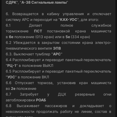
СДРК
", "
А-38 Сигнальные лампы
"
6. Возвращается в кабину управления и отключает
систему АРС и переходит на "
КАХ-УОС
", для этого:
6.1 Делает полное служебное
торможение
ПСТ
постановкой крана машиниста
в
6е
положение (013 кран) или в
5е
(334 кран)
6.2 Убеждается в закрытом состоянии крана электро-
пневматического вентиля
ЭПВ
6.3. Выключает тумблер "
АРС
"
6.4 Распломбирует и переводит пакетный переключатель
"
РЦ-1
" в положение ВЫКЛ
6.5 Распломбирует и переводит пакетный переключатель
"
УОС
" в положение ВКЛ
6.6 Отпускает тормоза, установив кран машиниста
во
2е
положение
6.7 Затребует у ДЦХ резервные огни
автоблокировки
РОАБ
6.8 Высаживает пассажиров и докладывает о
невозможности продолжать работу не линии, состав в