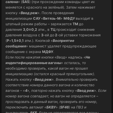
салона
»
(
SA5
) (при прохождении команды цвет их
меняется с красного на зелёный). Затем нажимает
кнопку
«
Ввод реж
»
. После проведения
инициализации
САУ
«
Витязь-М
»
МФДУ
выходит в
штатный режим работы – заряжается
ТМ
до
давления
3,0±0,2
атм., в
ТЦ
происходит снижение
давления воздуха с
3
-ей до
2
-ой уставки торможения
(
Р
=
1,5±0,1
атм.). Кнопкой
«
Восприятие
сообщения
»
машинист удаляет предупреждающее
сообщение с экрана
МДФУ
.
Если после нажатия кнопки «Ввод» надпись «
Не
индентифицированные вагоны
» осталась, то
необходимо проверить, какой вагон не прошел
инициализацию (остался красный прямоугольник).
Нажать кнопку «
Ввод реж
». Внимательно проверить
соответствие номера данного вагона и количество
вагонов – «
4
», повторно нажать кнопку «
Ввод реж
». Если
номер вагона совпадает, но вагон не определяется –
проследовать в данный вагон, проверить его номер,
переключить автомат «
БКВУ
» (
SF46
) на ПВЗ и
выключатель
АКБ
. Если не определяются все вагоны