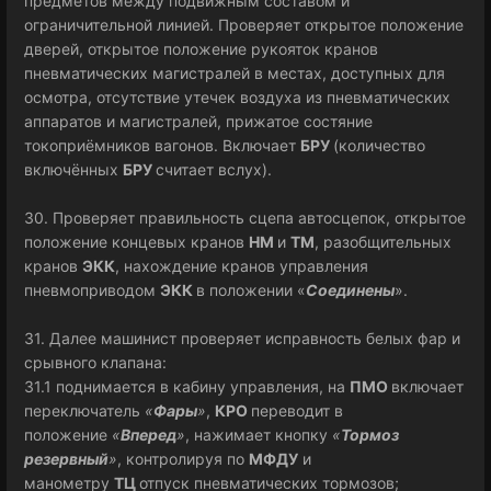
предметов между подвижным составом и
ограничительной линией. Проверяет открытое положение
дверей, открытое положение рукояток кранов
пневматических магистралей в местах, доступных для
осмотра, отсутствие утечек воздуха из пневматических
аппаратов и магистралей, прижатое состяние
токоприёмников вагонов. Включает
БРУ
(количество
включённых
БРУ
считает вслух).
30. Проверяет правильность сцепа автосцепок, открытое
положение концевых кранов
НМ
и
ТМ
, разобщительных
кранов
ЭКК
, нахождение кранов управления
пневмоприводом
ЭКК
в положении «
Соединены
».
31. Далее машинист проверяет исправность белых фар и
срывного клапана:
31.1 поднимается в кабину управления, на
ПМО
включает
переключатель
«
Фары
»
,
КРО
переводит в
положение
«
Вперед
»
, нажимает кнопку
«
Тормоз
резервный
»
, контролируя по
МФДУ
и
манометру
ТЦ
отпуск пневматических тормозов;