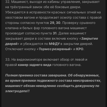
32. Машинист, выходя из кабины управления, закрывает
на трёхгранный замок обе её боковые двери.
Убеждается в исправности красных сигнальных огней на
хвостовом вагоне и продолжает осмотр состава с правой
стороны согласно пунктов
29, 30
. Проверку срывного
клапана и белых фар головного вагона машинист
производит согласно пункта
31
. Далее машинист
закрывает двери в составе включив кнопку
«
Закрытие
дверей
»
и убеждается по
МФДУ
в закрытии дверей.
Отключает кнопку
«
Тормоз резервный
»
и
КРО
.
33. На видеомониторе включает обзор от левой и
правой
камер заднего вида
головного вагона.
Полная приемка состава завершена. Об обнаруженных,
во время приемки подвижного состава неисправностях,
машинист обязан немедленно сообщить дежурному по
электродепо!!