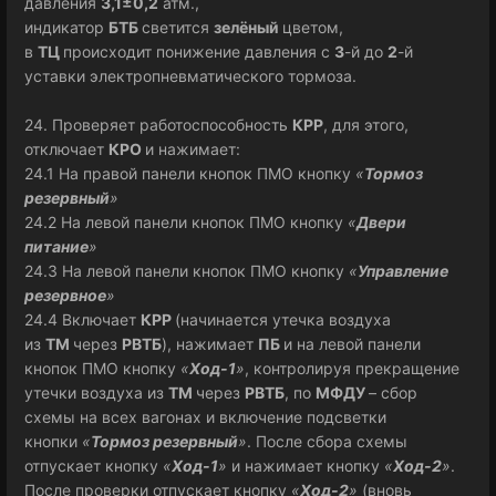
давления
3,1±0,2
атм.,
индикатор
БТБ
светится
зелёный
цветом,
в
ТЦ
происходит понижение давления с
3
-й до
2
-й
уставки электропневматического тормоза.
24. Проверяет работоспособность
КРР
, для этого,
отключает
КРО
и нажимает:
24.1 На правой панели кнопок ПМО кнопку
«
Тормоз
резервный
»
24.2 На левой панели кнопок ПМО кнопку
«
Двери
питание
»
24.3 На левой панели кнопок ПМО кнопку
«
Управление
резервное
»
24.4 Включает
КРР
(начинается утечка воздуха
из
ТМ
через
РВТБ
), нажимает
ПБ
и на левой панели
кнопок ПМО кнопку
«
Ход-1
»
, контролируя прекращение
утечки воздуха из
ТМ
через
РВТБ
, по
МФДУ
– сбор
схемы на всех вагонах и включение подсветки
кнопки
«
Тормоз резервный
»
. После сбора схемы
отпускает кнопку
«
Ход-1
»
и нажимает кнопку
«
Ход-2
»
.
После проверки отпускает кнопку
«
Ход-2
»
(вновь