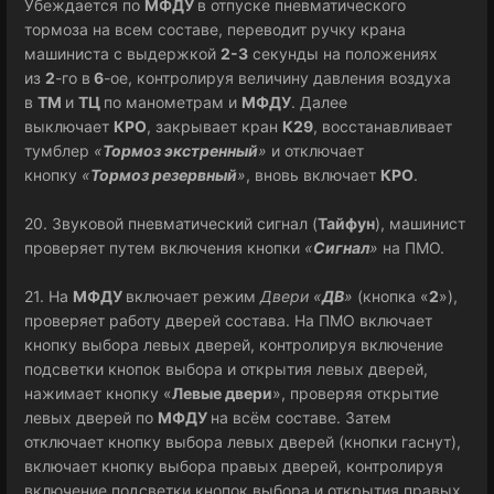
Убеждается по
МФДУ
в отпуске пневматического
тормоза на всем составе, переводит ручку крана
машиниста с выдержкой
2-3
секунды на положениях
из
2
-го в
6
-ое, контролируя величину давления воздуха
в
ТМ
и
ТЦ
по манометрам и
МФДУ
. Далее
выключает
КРО
, закрывает кран
К29
, восстанавливает
тумблер
«
Тормоз экстренный
»
и отключает
кнопку
«
Тормоз резервный
»
, вновь включает
КРО
.
20. Звуковой пневматический сигнал (
Тайфун
), машинист
проверяет путем включения кнопки
«
Сигнал
»
на ПМО.
21. На
МФДУ
включает режим
Двери «
ДВ
»
(кнопка «
2
»),
проверяет работу дверей состава. На ПМО включает
кнопку выбора левых дверей, контролируя включение
подсветки кнопок выбора и открытия левых дверей,
нажимает кнопку «
Левые двери
», проверяя открытие
левых дверей по
МФДУ
на всём составе. Затем
отключает кнопку выбора левых дверей (кнопки гаснут),
включает кнопку выбора правых дверей, контролируя
включение подсветки кнопок выбора и открытия правых