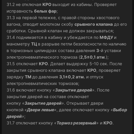
31.2 не отключая
КРО
выходит из кабины. Проверяет
исправность
белых фар
;
31.3 на первой тележке, с правой стороны хвостового
вагона, отводит молотком скобу
срывного клапана
до его
сработки. Срывной клапан не должен закрываться;
31.4 поднимается в кабину и убеждается по
МФДУ
и
манометру
ТЦ
в разрыве петли безопасности по наличию
в тормозных цилиндрах состава давления
3
-й уставки
электропневматического тормоза (
2,5±0,1 атм
.);
31.5 отключает
КРО
. Делает выдержку 5-10 сек. После
закрытия срывного клапана включает
КРО
, проверяет
зарядку
ТМ
до давления
3,1±0,2 атм.
и отпуск
электропневматических тормозов;
31.6 включает кнопку
«
Закрытие дверей
»
. После
закрытия дверей на составе отключает
кнопку
«
Закрытие дверей
»
. Открывает двери
кнопкой
«
Двери левые
»
, далее отключает кнопку
«
Выбор
дверей
»
;
31.7 отключает кнопку
«
Тормоз резервный
»
и
КРО
.