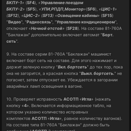
БКПУ-1
»
(
SF4
),
«
Управление поездом
БКПУ-2
»
(
SF5
),
«
УПИ,РПДП,Монитор
»
(
SF6
),
«
ЦИС-1
»
(
SF12
), «
ЦИС-2
» (
SF13
) «
Освещение кабины
»
(
SF15
)
"
Видео
", "
Радиосвязь
", "
Управление кондиционером
",
отключает
«
Ночной отстой
»
(
SF28
). На составе 81-760А
"Баклажан" дополнительно включает автомат "
Борт.
сеть
".
9. На составе серии 81-760А "Баклажан" машинист
включает борт сеть на составе. Для этого нажимает и
держит зеленую кнопку "
Вкл. бортсеть
" до тех пор, пока
она не загорится, а красная кнопка "
Выкл. бортсеть.
" не
погаснет, затем отпускает ее. Убеждается в загорании
аварийных ламп освещения в вагоне.
10. Проверяет исправность
АСОТП
«
Игла
» (нажать
кнопку «
4
». Включается информационное табло, на
котором указано количество исправных
комплектов
АСОТП
«
Игла
», равное количеству вагонов).
На составе типа 81-760А "Баклажан" должно быть