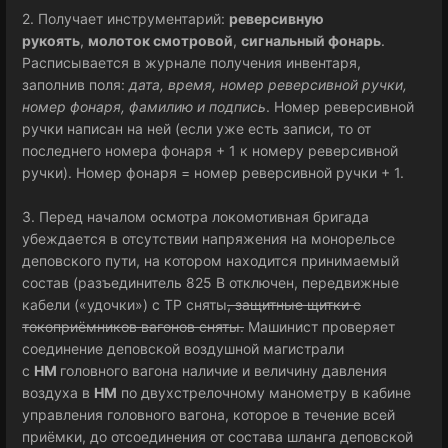
2. Получает инструментарий:
реверсивную
рукоять
,
молоток смотровой
,
сигнальный фонарь
.
Расписывается в журнале получения инвентаря,
заполнив поля:
дата, время, номер реверсивной ручки,
номер фонаря, фамилию и подпись
. Номер реверсивной
ручки написан на ней (если уже есть записи, то от
последнего номера фонаря + 1 к номеру реверсивной
ручки). Номер фонаря = номер реверсивной ручки + 1.
3. Перед началом осмотра локомотивная бригада
убеждается в отсутствии напряжения на монорельсе
деповского пути, на котором находится принимаемый
состав (разъединитель 825 В отключен, передвижные
кабели («удочки») с ТР сняты
, защитные щитки с
токоприёмников вагонов сняты.
Машинист проверяет
соединение деповской воздушной магистрали
с
НМ
головного вагона наличие и величину давления
воздуха в
НМ
по двухстрелочному манометру в кабине
управления головного вагона, которое в течение всей
приёмки, до отсоединения от состава шланга деповской