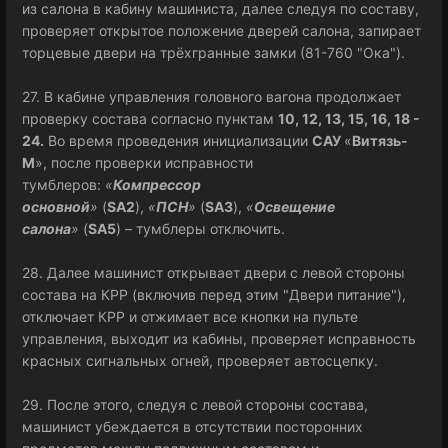
из салона в кабину машиниста, далее следуя по составу,
проверяет открытое положение дверей салона, запирает
торцевые двери на трёхгранные замки (81-760 "Ока").
27. В кабине управления головного вагона продолжает
проверку состава согласно пунктам
10, 12, 13, 15, 16, 18 -
24.
Во время проведения инициализации
САУ
«
Витязь-
М
», после проверки исправности
тумблеров:
«
Компрессор
основной
»
(
SA2
),
«
ПСН
»
(
SA3
),
«
Освещение
салона
»
(
SA5
) – тумблеры отключить.
28. Далее машинист открывает двери с левой стороны
состава на КРР (включив перед этим "Двери питание"),
отключает КРР и отжимает все кнопки на пульте
управления, выходит из кабины, проверяет исправность
красных сигнальных огней, проверяет автосцепку.
29. После этого, следуя с левой стороны состава,
машинист убеждается в отсутствии посторонних