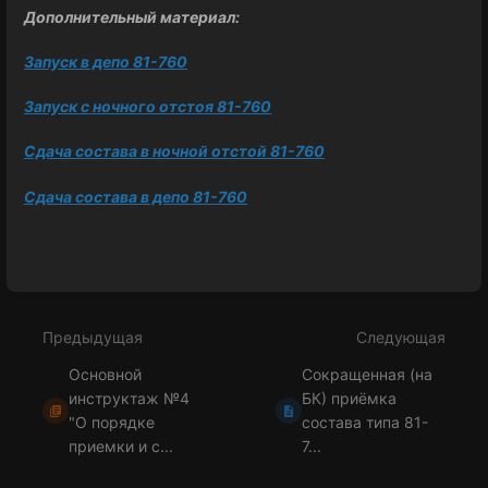
Дополнительный материал:
Запуск в депо 81-760
Запуск с ночного отстоя 81-760
Сдача состава в ночной отстой 81-760
Сдача состава в депо 81-760
Войти
в
режим
Предыдущая
Следующая
выбора
раздела
Основной
Сокращенная (на
инструктаж №4
БК) приёмка
"О порядке
состава типа 81-
приемки и с...
7...