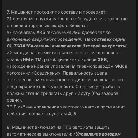
7. Машинист проходит по составу и проверяет:
7.1 состояние внутри-вагонного оборудования, закрытие
отсеков и торцевых шкафов. Включает
выключатель
АКБ
(включение АКБ проверяет по
включению аварийного освещения).
На составах серии
81-760А "Баклажан" выключатели батарей не трогать!
7.2
между вагонами
:
открытое положение концевых
кранов
НМ
и
ТМ
, разобщительных кранов
ЭКК
,
нахождение кранов управления пневмоприводом
ЭКК
в
положении «Соединены». Правильность сцепа
автосцепок – механическое соединение межвагонных
предохранительных устройств. Сцепные устройства
должны плотно прилегать друг к другу (без зазоров,
ровно).
7.3 В кабине управления хвостового вагона производит
действия, согласно пунктам
4
,
5
.
8. Машинист включает на ППЗ автоматы защиты
автоматические выключатели:
«
Управление поездом