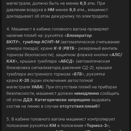
магистрали, должно быть не менее
6,5
атм. При
давлении воздуха в
НМ
менее
6,5
атм., машинист
докладывает об этом дежурному по электродепо.
4. Машинист в кабине головного вагона проверяет
наличие пломб на: рукоятке
«
Блокиратор
БКПУ
»,
тумблер АСНП-М
(автоматическое считывание
номера поезда), кране
К-9
(
РВТБ
– резервный вентиль
тормоза безопасности), защитном флажке кнопки «
АЛС/
КАХ
», крышке тумблера «
АБСД
» (автоматическая
блокировка сигнализатора давления СД-2), крышке
тумблера экстренного тормоза «
БТБ
», рукоятке
крана
К-35
(кран отключения автостопной
магистрали
УАВА
).
При отсутствии пломб на приборах
безопасности, машинист должен
немедленно
сообщить
об этом
ДДЭ
.
Категорически запрещено
выдавать
состав на линию в случае
отсутствия пломб
!!
5. В кабине головного вагона машинист контролирует
положение рукоятки
КМ
в положении «
Тормоз-3
»,