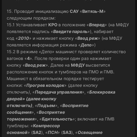
15. Проводит инициализацию
САУ
«
Витязь-М
»
следующим порядком:
15.1 Устанавливает
КРО
в положение
«
Вперед
»
(на МФДУ
появляется надпись
«
Введите пароль
»
), набирает
код
«
2010
»
и нажимает кнопку
«
Ввод реж
»
(на МФДУ
появляется информация режима
«
Депо
»
)
15.2 В режиме
«Депо»
машинист проверяет количество
вагонов «
4
». После проверки один раз нажимает
кнопку
«
Ввод реж
»
. Далее на
МФДУ
высветится
расположение кнопок и тумблеров на ПМО и ПМВ.
Машинист в обязательном порядке тестирует
кнопки:
«
Прогрев колодок
» (далее кнопку
отключить)
,
«
Передача управления
»
,
«
Блокировка
дверей» (далее кнопку
отключить)
,
«
Подъем
»
,
«
Восприятие
сообщения
»
,
«
Восприятие
торможения
»
,
«
Бдительность
»
; включает на ПМВ
тумблеры:
«
Компрессор
основной
»
(
SA2
),
«
ПСН
»
(
SA3
),
«
Освещение