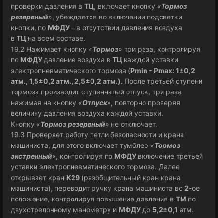
проверки давления в
ТЦ
, включает кнопку
«
Тормоз
резервный
»
, убеждается во включении подсветки
кнопки, по
МФДУ
– в отсутствии давления воздуха
в
ТЦ
на всем составе.
19.2 Нажимает кнопку
«
Тормоз
»
три раза, контролируя
по
МФДУ
давление воздуха в
ТЦ
каждой уставки
электропневматического тормоза (
Pmin - Pmax: 1±0,2
атм., 1,5±0,2 атм., 2,5±0,2 атм.).
После третьей ступени
тормоза производит ступенчатый отпуск, три раза
нажимая на кнопку
«
Отпуск
»
, повторно проверяя
величину давления воздуха каждой уставки.
Кнопку
«
Тормоз резервный
»
не отключает.
19.3 Проверяет работу петли безопасности и крана
машиниста, для этого включает тумблер
«
Тормоз
экстренный
»
, контролируя по
МФДУ
включение третьей
уставки электропневматического тормоза. Далее
открывает кран
К29
(разобщительный кран крана
машиниста), переводит ручку крана машиниста во
2
-ое
положение, контролируя повышение давления в
ТМ
по
двухстрелочному манометру и
МФДУ
до
5,2±0,1
атм.