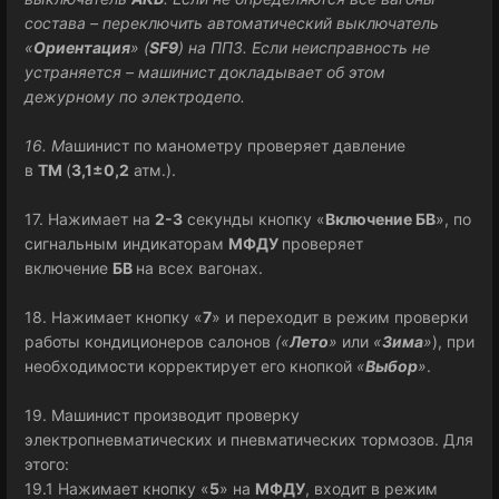
состава – переключить автоматический выключатель
«
Ориентация
» (
SF9
) на ППЗ. Если неисправность не
устраняется – машинист докладывает об этом
дежурному по электродепо.
16. М
ашинист по манометру проверяет давление
в
ТМ
(
3,1±0,2
атм.).
17. Нажимает на
2-3
секунды кнопку «
Включение БВ
», по
сигнальным индикаторам
МФДУ
проверяет
включение
БВ
на всех вагонах.
18. Нажимает кнопку «
7
» и переходит в режим проверки
работы кондиционеров салонов
(«
Лето
»
или
«
Зима
»
), при
необходимости корректирует его кнопкой
«
Выбор
»
.
19. Машинист производит проверку
электропневматических и пневматических тормозов. Для
этого:
19.1 Нажимает кнопку «
5
» на
МФДУ
, входит в режим