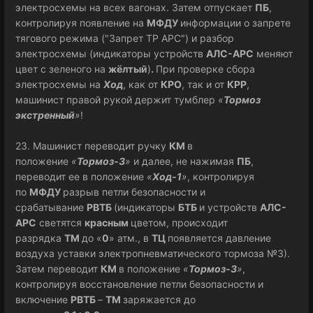
электросхемы на всех вагонах. Затем отпускает
ПБ
,
контролируя появление на
МФДУ
информации о запрете
тягового режима ("Запрет ТР АРС") и разбор
электросхемы (индикаторы устройств
АЛС-АРС
меняют
цвет с зеленого на
жёлтый
)
.
При проверке сбора
электросхемы на
Ход
, как от
КРО
, так и от
КРР
,
машинист правой рукой держит тумблер
«
Тормоз
экстренный
»
!
23. Машинист переводит ручку
КМ
в
положение
«
Тормоз-3
»
и далее, не нажимая
ПБ
,
переводит ее в положение
«
Ход-1
»
, контролируя
по
МФДУ
разрыв петли безопасности и
срабатывание
РВТБ
(индикаторы
БТБ
и устройств
АЛС-
АРС
светятся
красным
цветом, происходит
разрядка
ТМ
до «
0
» атм., в
ТЦ
появляется давление
воздуха уставки электропневматического тормоза №3).
Затем переводит
КМ
в положение
«
Тормоз-3
»
,
контролируя восстановление петли безопасности и
включение
РВТБ
–
ТМ
заряжается до