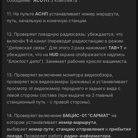
сообщение "
АСОТП
3 комплекта
".
11. На пульте
АСНП
устанавливает номер маршрута,
путь, начальную и конечную станции.
12. Проверяет поездную радиосвязь: убеждается, что
включён
1
-й канал (переводит радиостанцию в режим
"
Деповская связь
". Для этого 2 раза нажимает
TAB+T
и
убеждается, что на
HUD
экрана отображается надпись
"
Блокпост депо
"). Занимает рабочее кресло машиниста.
13. Проверяет включение монитора видеообзора,
проверяет все видеокамеры (режимы) и устанавливает
просмотр от видеокамер переднего и заднего вида с
левой стороны состава (при выдаче на 2 главный
станционный путь - с правой стороны).
14. Проверяет включение
БМЦИС-01 "САРМАТ"
на
котором устанавливает
номер маршрута
,
выбирает
номер пути
,
станцию отправления
и
прибытия
поезда.
Проверяет работу
радио-информатора
.