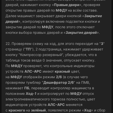
дверей, нажимает кнопку «
Правые двери
», проверяя
открытие правых дверей по
МФДУ
на всём составе.
Далее машинист закрывает двери кнопкой
«
Закрытие
дверей
»
, контролируя включение подсветки кнопки и
закрытие дверей по
МФДУ
, после этого отключает
кнопки выбора правых дверей и
«
Закрытие дверей
»
.
22. Проверяем схему на ход, для этого переходит на "
3
"
страницу ("
ТП
"), 2 подстраница, нажимает удерживает
кнопку "Компрессор резервный", убеждается, что в
таблице токов везде 0 значения, отпускает кнопку.
По
МФДУ
проверяет, что контрольные индикаторы
устройств
АЛС-АРС
имеют
красный
цвет,
на
МФДУ
отображён режим
2/6
(в случае чего
проверяем тумблер "
Дешифратор 2/6
" на ПМВ,
нажимает
ПБ
, переводит контроллер машиниста в
положение
Ход-1
и контролирует по
МФДУ
отпуск
электропневматического тормоза полностью, цвет
индикаторов устройств
АЛС-АРС
меняется
с
красного
на
зелёный
, появляется режим
«
Ход
»
и сбор