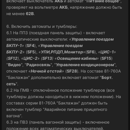
включает выключатель
АКБ
и автомат
"Питание общее"
,
проверяет на вольтметре
АКБ
, напряжение должно быть
не менее
62В
.
6. Включить автоматы и тумблеры:
6.1 На ППЗ (поездная панель защиты) - включает
автоматические выключатели:
«
Управление поездом
БКПУ-1
»
(
SF4
),
«
Управление поездом
БКПУ-2
»
(
SF5
),
«
УПИ,РПДП,Монитор
»
(
SF6
),
«
ЦИС-1
»
(
SF12
), «
ЦИС-2
» (
SF13
) «
Освещение кабины
»
(
SF15
)
"
Видео
", "
Радиосвязь
", "
Управление кондиционером
",
отключает
«
Ночной отстой
»
(
SF28
). На составе 81-760А
"Баклажан" дополнительно включает автомат "
Борт.
сеть
".
6.2 На ПМВ - отключённое положение тумблеров (все
тумблеры должны находиться в нижнем положении). На
составах серии 81-760А "Баклажан" должен быть
включен тумблер "Аварийное питание прицепного
вагона".
6.3 на ПВЗ (панель вагонной защиты) - включенное
положение всех автоматических выключателей.