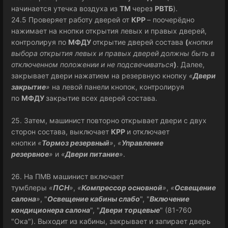
начинается утечка воздуха из
ТМ
через
РВТБ
).
24.5 Проверяет работу дверей от
КРР
– поочерёдно
нажимает на кнопки открытия левых и правых дверей,
контролируя по
МФДУ
открытие дверей состава
(
кнопки
выбора открытия левых и правых дверей должны быть в
отключенном положении и не подсвечиваться
)
. Далее,
закрывает двери нажатием на резервную кнопку
«
Двери
закрытие
»
на левой панели кнопок, контролируя
по
МФДУ
закрытие всех дверей состава.
25. Затем, машинист повторно открывает двери с двух
сторон состава, выключает
КРР
и отключает
кнопки
«
Тормоз резервный
»
,
«
Управление
резервное
»
и
«
Двери питание
»
.
26. На ПМВ машинист включает
тумблеры
«
ПСН
»
,
«
Компрессор основной
»
,
«
Освещение
салона
»
, "
Освещение кабины слабо
", "
Включение
кондиционера салона
", "
Двери торцевые
" (81-760
"Ока"). Выходит из кабины, закрывает и запирает дверь