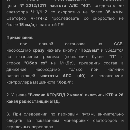
цепи
№2212/1211
частота АЛС "40"
: следовать до
светофора
Ч-1/Ч-2
со скоростью не более
35 км/ч
.
Светофор
Ч-1/Ч-2
проследовать со скоростью не
более
15 км/ч
, с нажатой ПБ!
Примечания:
- при полной остановке на ССВ,
необходимо
сразу
нажать кнопку
"
Подъем
"
и убедится
во включении режима (появление буквы
"
П
"
в
строке
"
Сбор сх
"
на МФДУ), приводить состав в
движение необходимо только при наличии
разрешающей
частоты АЛС
(
40
) и положением
контроллера машиниста
"
Ход 4
"
;
2. У знака "
Включи КТР/БПД 2 канал
" включить
КТР и 2й
канал радиостанции БПД.
3. При следовании по парковым путям, внимательно
следить за показанием маневровых светофоров и
стрелочных переводов.