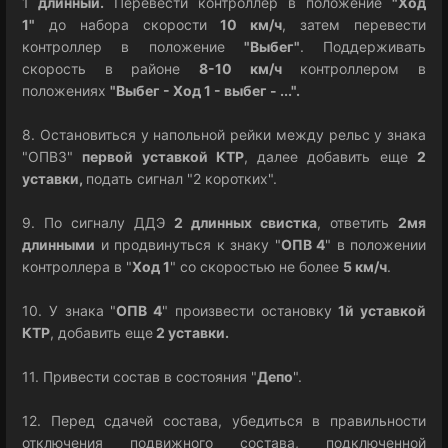
1
длинный.
Перевести контроллер в положение
"Ход
1"
до набора скорости
10 км/ч
, затем перевести
контроллер в положение
"
Выбег
"
. Поддерживать
скорость в районе
8-10 км/ч
контроллером в
положениях
"
Выбег - Ход 1 - выбег - ...
".
8. Остановиться у напольной рейки между рельс у знака
"ОПВ3"
первой уставкой КТР
, далее добавить еще
2
уставки,
подать сигнал "2 коротких".
9. По сигналу ДДЭ
2 длинных свистка
, ответить
2мя
длинными
и продвинуться к знаку "
ОПВ 4
" в положении
контроллера в "
Ход 1
" со скоростью не более
5 км/ч
.
10. У знака "
ОПВ 4
" произвести остановку
1й уставкой
КТР
, добавить еще
2 уставки.
11. Привести состав в состояния "
Депо
".
12. Перед сдачей состава, убедиться в правильности
отключения подвижного состава, подключенной