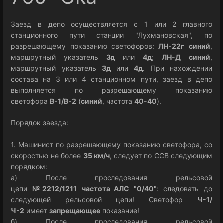
Заезд в депо осуществляется с 1 или 2 главного
станционного пути станции "Лухмановская", по
разрешающему показанию светофоров:
ЛН-22г
синий
,
маршрутный указатель
3д
или
4д
;
ЛН-Д
синий
,
маршрутный указатель
3д
или
4д
. При нахождении
состава на 3 или 4 станционном пути, заезд в депо
выполняется по разрешающему показанию
светофора
В-1/В-2
(
синий
, частота
40-40
).
Порядок заезда:
1. Машинист по разрешающему показанию светофора, со
скоростью не более
35 км/ч
, следует по ССВ следующим
порядком:
а) После проследования рельсовой
цепи
№2212/121
1
частота АЛС "0/40"
: следовать до
следующей рельсовой цепи! Светофор
Ч-1/
Ч-2
имеет
запрещающее
показание!
б) После проследования рельсовой