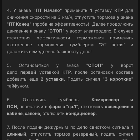
4. У знака "
ПТ Начало
" применить
1
уставку
КТР
для
снижения скорости на 3 км/ч, отпустить тормоза
у
знака
"
ПТ Конец
" (проба на эффективность). Далее продолжить
движение к знаку "
СТОП
" у ворот электродепо. В случае
отсутствия эффективности торможения применить
экстренное торможение тумблером "ЭТ петля" и
доложить немедленно блокпосту депо!
5. Остановиться у знака "
СТОП
" у ворот
депо
первой
уставкой КТР, после остановки состава
добавить еще
2 уставки.
Подать сигнал "
3 коротких
"
тайфуном.
6. Отключить тумблеры
Компрессор и
ПСН,
переключить
фары в "гр.1"
, отключить
освещение в
кабине, салоне
, отключить
кондиционер
.
7. После подачи дежурным по депо свистком сигнала
1
длинный
, отпустить тормоз резервный, подать сигнал