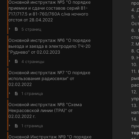
Основной инструктаж №5 "О порядке
про
приемки и сдачи составов серий 81-
4. 
717/717.5 и 81-760/760А с/на ночного
5.
отстоя от 28.04.2022
Ост
5 страниц
6. 
сто
Основной инструктаж №6 "О порядке
7. 
выезда и заезда в электродепо ТЧ-20
8. 
"Руднево" от 02.02.2023
9. 
4 страницы
10.
11.
Основной инструктаж №7 "О порядке
рыв
использования радиосвязи" от
02.02.2022
рас
12.
1 страница
упр
Основной инструктаж №8 "Схема
13.
Некрасовской линии (ТРА)" от
нап
02.02.2022 г.
14.
пу
1 страница
то
Основной Инструктаж №9 "О порядке