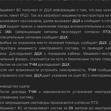
Машинист ВС получает от ДЦХ информацию о том, что ему нуж
егон, пикет (РЦ)). Так же затребует машиниста-инструктора на
Высаживает пассажиров, далее вызывает
ДЦХ
и сообщает о гот
ДЦХ
выдает приказ о назначении поезда вспомогательным и со
С
(
АБ
) (запрещающие сигналы проследует согласно
ПТЭ
гласительным сигналам сообщает
ДЦХ
.
Прибыв на указанное место оказания помощи, сообщает
ДЦХ
. 
труктора машинисту неисправного состава, то приводит ка
рмоз. Докладывает
ДЦХ
о покидании кабины. Машинист-инст
нальный фонарь, спускается на путь и безопасным путем след
бытии на состав
ТЧМ
докладывает
ДЦХ
.
Если нет возможности устранить неисправность,
ТЧМ
сообщ
справного состава.
ДЦХ
дает указание на сцеп ВС с неисправн
изводство сцепа:
 После доклада
ТЧМ
о невозможности устранения неиспра
справному составу.
Все запрещающие светофоры проезжаются согласно ПТЭ.
Машинист ВС останавливает состав за
25
метров до неисправн