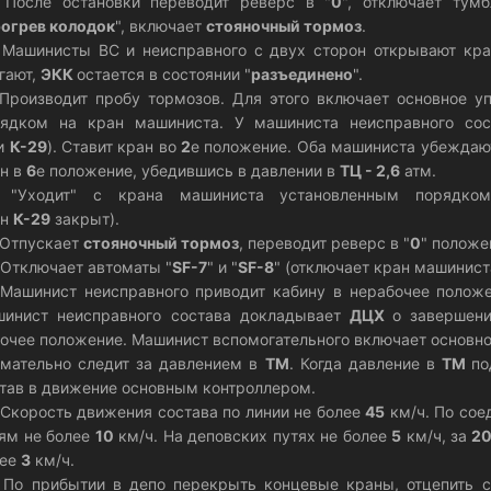
 После остановки переводит реверс в "
0
", отключает тумб
огрев колодок
", включает
стояночный тормоз
.
 Машинисты ВС и неисправного с двух сторон открывают к
гают,
ЭКК
остается в состоянии "
разъединено
".
 Производит пробу тормозов. Для этого включает основное 
рядком на кран машиниста. У машиниста неисправного со
ли
К-29
). Ставит кран во
2
е положение. Оба машиниста убеждаю
н в
6
е положение, убедившись в давлении в
ТЦ - 2,6
атм.
. "Уходит" с крана машиниста установленным порядко
ан
К-29
закрыт).
 Отпускает
стояночный тормоз
, переводит реверс в "
0
" положе
 Отключает автоматы "
SF-7
" и "
SF-8
" (отключает кран машинист
 Машинист неисправного приводит кабину в нерабочее полож
шинист неисправного состава докладывает
ДЦХ
о завершен
очее положение. Машинист вспомогательного включает основно
мательно следит за давлением в
ТМ
. Когда давление в
ТМ
по
тав в движение основным контроллером.
 Скорость движения состава по линии не более
45
км/ч. По сое
ям не более
10
км/ч. На деповских путях не более
5
км/ч, за
2
лее
3
км/ч.
 По прибытии в депо перекрыть концевые краны, отцепить с