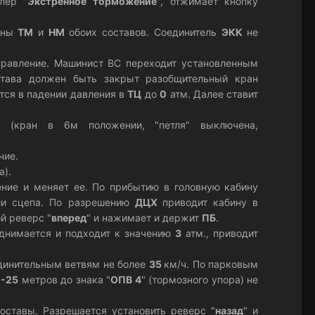
лер "
Экстренное торможение
", отжимает кнопку
раны
ТМ
и
НМ
обоих составов. Соединитель
ЭКК
не
управление. Машинист ВС переходит установленным
става должен быть закрыт разобщительный кран
тся в падении давления в
ТЦ
до
0
атм. Далее ставит
м (кран в 6м положении, "петля" выключена,
ние.
а).
ение и меняет ее. По прибытию в головную кабину
ии сцепа. По разрешению
ДЦХ
приводит кабину в
й реверс "
вперед
" и нажимает и держит
ПБ
.
днимается и подходит к значению
3
атм., приводит
динительным ветвям не более
35
км/ч. По парковым
0-25
метров до знака "
ОПВ 4
" (тормозного упора) не
оставы. Разрешается установить реверс "
назад
" и