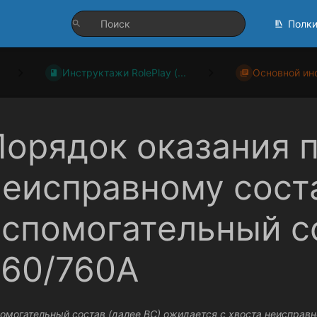
Полк
Инструктажи RolePlay (...
Основной ин
Порядок оказания
неисправному сост
вспомогательный со
760/760А
омогательный состав (далее ВС) ожидается с хвоста неисправн