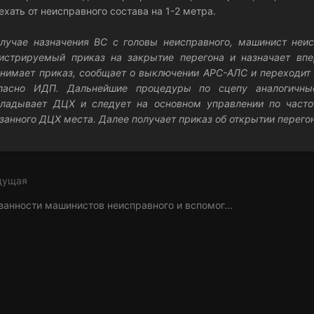
ехать от неисправного состава на 1-2 метра.
лучае назначения ВС с головы неисправного, машинист не
истрируемый приказ на закрытие перегона и назначает вп
нимает приказ, сообщает о выключении АРС-АЛС и переходит 
гласно ИДП. Дальнейшие процедуры по сцепу аналогичн
кладывает ДЦХ и следует на основном управлении по част
занного ДЦХ места. Далее получает приказ об открытии перего
дущая
а
ла
занности машинистов неисправного и вспомог...