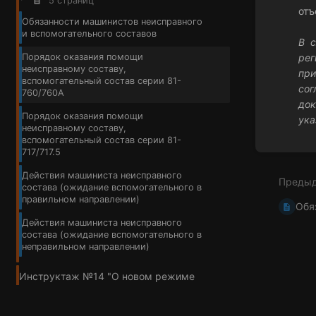
5 страниц
отъ
Обязанности машинистов неисправного
и вспомогательного составов
В с
рег
Порядок оказания помощи
неисправному составу,
при
вспомогательный состав серии 81-
со
760/760А
до
Порядок оказания помощи
ука
неисправному составу,
вспомогательный состав серии 81-
Войти
717/717.5
в
режим
Действия машиниста неисправного
Преды
выбор
состава (ожидание вспомогательного в
разде
правильном направлении)
Обя
Действия машиниста неисправного
состава (ожидание вспомогательного в
неправильном направлении)
Инструктаж №14 "О новом режиме
вождения составов серий 81-717/717.5
от 12.05.2022