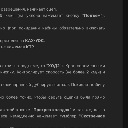
 разрешения, начинает сцеп.
5
км/ч (на уклоне нажимает кнопку "
Подъем
").
но (при покидании кабины обязательно включать
переходит на
КАХ-УОС
.
) не нажимая
КТР
.
в стоит на подъеме, то "
ХОД2
"). Кратковременными
 кнопку. Контролирует скорость (не более
2
км/ч) и
а (неисправный дублирует сигнал). Покидает кабину
но более точно, чтобы серьга сцепки была прямо
нажатой кнопке "
Прогрев колодок
" и так же, как в
тавов немедленно нажимает тумблер "
Экстренное