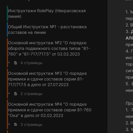
Инструктажи RolePlay (Некрасовская
1. 
линия)
пер
2. 
Общий Инструктаж №1 - расстановка
3.
составов на линии
АЛ
Основной инструктаж №2 "О порядке
при
оборота подвижного состава типов "81-
4. 
760" и "81-717/717.5" от 02.02.2023
инс
4 страницы
то
сиг
Основной инструктаж №3 "О порядке
при
приемки и сдачи составов серии 81-
5. 
717/717.5 в депо от 27.07.2023
неи
2 страницы
Про
Основной инструктаж №4 "О порядке
1.
приемки и сдачи составов серии 81-760
"Ока" в депо от 02.02.2023
неи
2. 
3 страницы
3. 