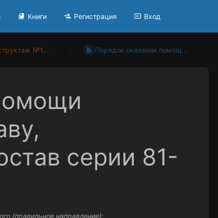
и
Книги
Регистрация
Вход
структаж №1...
Порядок оказания помощ...
 помощи
аву,
став серии 81-
ого (правильное направление)
: