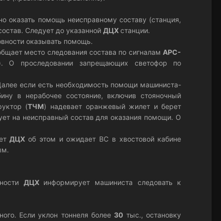
но оказать помощь неисправному составу (станция,
 состав. Следует до указанной
ДЦХ
станции.
овности оказывать помощь.
общает место следования состава по сигналам
АРС-
). О проследовании запрещающих светофор по
Далее если есть необходимость помощи машиниста-
бину в нерабочее состояние, включив стояночный
руктор (
ТЧМ
) надевает оранжевый жилет и берет
ует на неисправный состав для оказания помощи. О
ает
ДЦХ
об этом и ожидает ВС в хвостовой кабине
ым.
вности
ДЦХ
информирует машиниста следовать к
ого. Если уклон тоннеля более
30
тыс., остановку