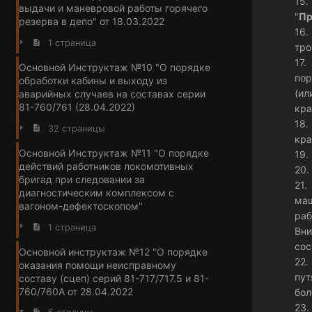
15.
выдачи и маневровой работы горячего
"
Пр
резерва в депо" от 18.03.2022
16.
1 страница
тро
17.
Основной Инструктаж №10 "О порядке
по
обработки кабины и выходу из
(и
аварийных случаев на составах серии
81-760/761 (28.04.2022)
кра
18
32 страницы
кр
Основной Инструктаж №11 "О порядке
19.
действий работников локомотивных
20.
бригад при следовании за
21.
диагностическим комплексом с
ма
вагоном-дефектоскопом"
раб
1 страница
Вни
сос
Основной инструктаж №12 "О порядке
22.
оказания помощи неисправному
пут
составу (сцеп) серий 81-717/717.5 и 81-
760/760А от 28.04.2022
бо
23.