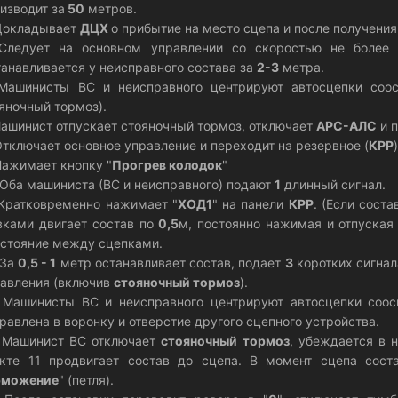
изводит за
50
метров.
Докладывает
ДЦХ
о прибытие на место сцепа и после получения
 Следует на основном управлении со скоростью не более
анавливается у неисправного состава за
2-3
метра.
Машинисты ВС и неисправного центрируют автосцепки соос
яночный тормоз).
Машинист отпускает стояночный тормоз, отключает
АРС-АЛС
и 
Отключает основное управление и переходит на резервное (
КРР
Нажимает кнопку "
Прогрев колодок
"
 Оба машиниста (ВС и неисправного) подают
1
длинный сигнал.
 Кратковременно нажимает "
ХОД1
" на панели
КРР
. (Если соста
ками двигает состав по
0,5
м, постоянно нажимая и отпуская
стояние между сцепками.
 За
0,5 - 1
метр останавливает состав, подает
3
коротких сигнал
авления (включив
стояночный тормоз
).
 Машинисты ВС и неисправного центрируют автосцепки соос
равлена в воронку и отверстие другого сцепного устройства.
 Машинист ВС отключает
стояночный тормоз
, убеждается в 
нкте 11 продвигает состав до сцепа. В момент сцепа сос
рможение
" (петля).