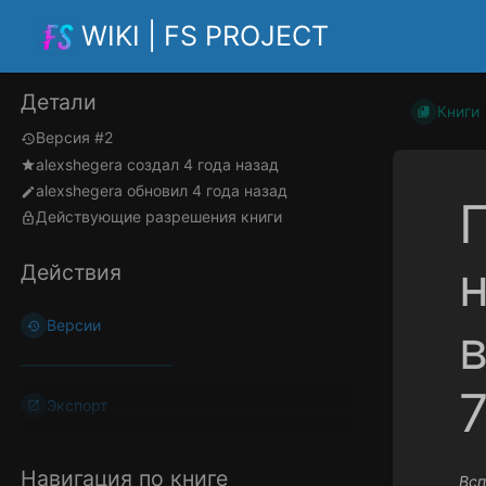
WIKI | FS PROJECT
Детали
Книги
Версия #2
alexshegera
создал
4 года назад
alexshegera
обновил
4 года назад
Действующие разрешения книги
Действия
Версии
Экспорт
Навигация по книге
Всп