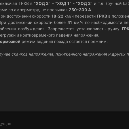
еключая ГРКВ в "
ХОД 2
" - "
ХОД 1
" - "
ХОД 2
" и т.д. (ручной 
ами по амперметру, не превышая
250-300 А
.
При достижении скорости
18-22
км/ч перевести
ГРКВ
в положен
При достижении скорости более
41
км/ч по необходимости пе
абления возбуждения. Запрещается устанавливать ручку
ГР
егрузки и кратковременого падения напряжения.
Тормозной
режим ведения поезда остается прежним.
лучае скачков напряжения, пониженного напряжения и других
а
ла
дущая