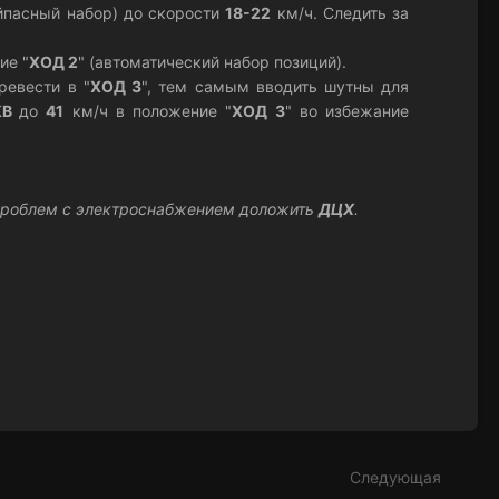
байпасный набор) до скорости
18-22
км/ч. Следить за
ие "
ХОД 2
" (автоматический набор позиций).
ревести в "
ХОД 3
", тем самым вводить шутны для
КВ
до
41
км/ч в положение "
ХОД 3
" во избежание
 проблем с электроснабжением доложить
ДЦХ
.
Следующая