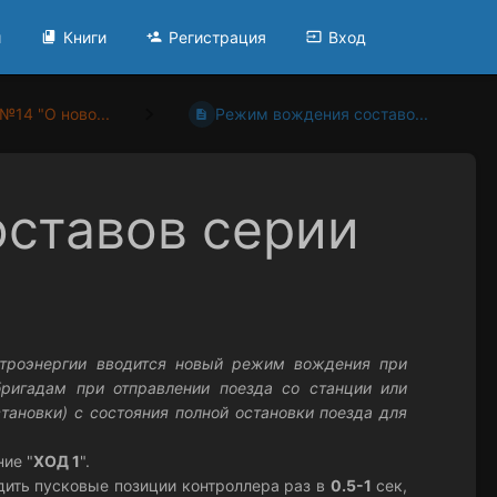
и
Книги
Регистрация
Вход
№14 "О ново...
Режим вождения составо...
ставов серии
ктроэнергии вводится новый режим вождения при
бригадам при отправлении поезда со станции или
становки) с состояния полной остановки поезда для
ние "
ХОД 1
".
дить пусковые позиции контроллера раз в
0.5-1
сек,