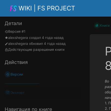
WIKI | FS PROJECT
Детали
Книги
Версия #1
alexshegera
создал
4 года назад
alexshegera
обновил
4 года назад
Действующие разрешения книги
8
Действия
Версии
Во 
ра
обо
Экспорт
нач
1. 
Навигация по книге
2. 