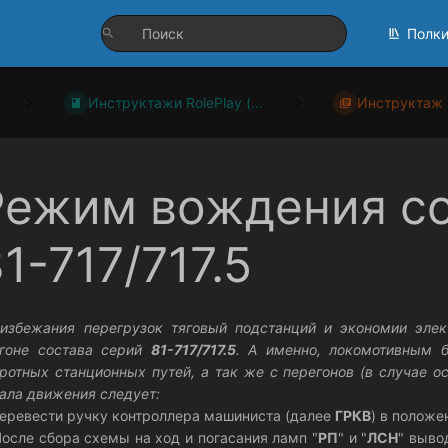
Полк
Инструктажи RolePlay (...
Инструктаж 
Режим вождения со
1-717/717.5
избежания перегрузок тяговый подстанций и экономии эле
згоне состава серий
81-717/717.5
. А именно, локомотивным 
ротных станционных путей, а так же с перегонов (в случае о
ала движения следует:
Перевести ручку контроллера машиниста (далее
ГРКВ
) в положе
После сбора схемы на ход и погасания ламп "
РП
" и "
ЛСН
" выво