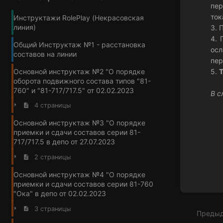
пер
ток
Инструктажи RolePlay (Некрасовская
линия)
3. 
4. 
Общий Инструктаж №1 - расстановка
осл
составов на линии
пер
Основной инструктаж №2 "О порядке
5.
оборота подвижного состава типов "81-
760" и "81-717/717.5" от 02.02.2023
В с
4 страницы
Войти
в
Основной инструктаж №3 "О порядке
режим
приемки и сдачи составов серии 81-
выбор
717/717.5 в депо от 27.07.2023
разде
2 страницы
Основной инструктаж №4 "О порядке
приемки и сдачи составов серии 81-760
"Ока" в депо от 02.02.2023
3 страницы
Преды